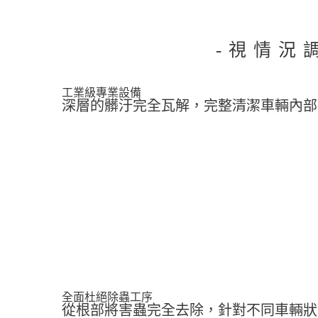
-視情況
工業級專業設備
深層的髒汙完全瓦解，完整清潔車輛內部
全面杜絕除蟲工序
從根部將害蟲完全去除，針對不同車輛狀