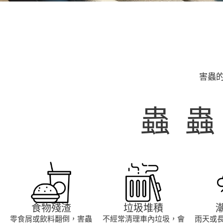
害蟲
蟲
食物殘渣
垃圾堆積
零食屑或飲料翻倒，害蟲
不經常清理車內垃圾，會
雨天或