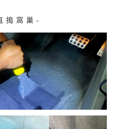
直搗窩巢-