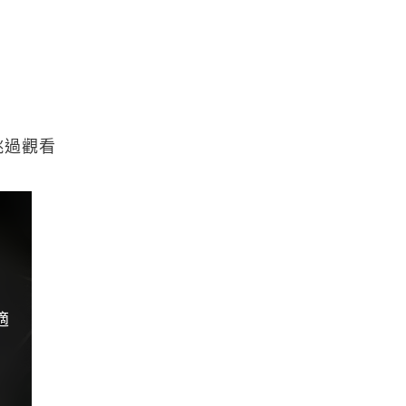
跳過觀看
適